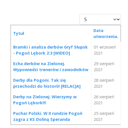
Pokaż #
Data
Tytuł
utworzenia.
Spis artykułów
Bramki i analiza derbów Gryf Słupsk
01 wrzesień
- Pogoń Lębork 2:3 [WIDEO]
2021
Echa derbów na Zielonej.
29 sierpień
Wypowiedzi trenerów i zawodników
2021
Derby dla Pogoni. Tak się
28 sierpień
przechodzi do historii! [RELACJA]
2021
Derby na Zielonej. Wierzymy w
26 sierpień
Pogoń Lębork!!!
2021
Puchar Polski. W II rundzie Pogoń
25 sierpień
zagra z KS Doliną Speranda
2021