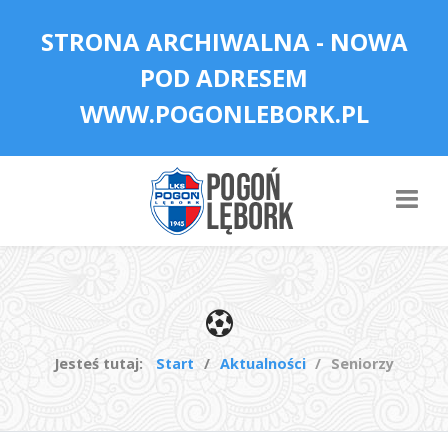
STRONA ARCHIWALNA - NOWA
POD ADRESEM
WWW.POGONLEBORK.PL
Jesteś tutaj:
Start
Aktualności
Seniorzy