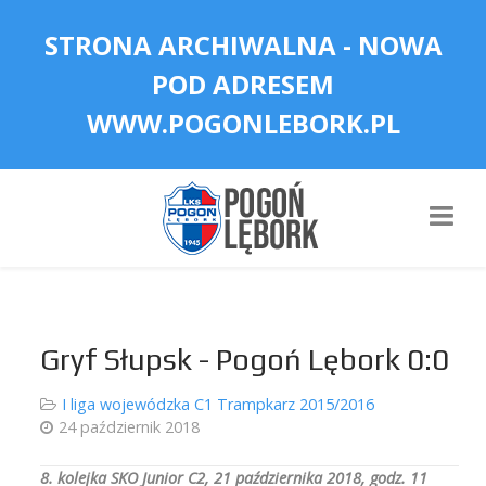
STRONA ARCHIWALNA - NOWA
POD ADRESEM
WWW.POGONLEBORK.PL
Gryf Słupsk - Pogoń Lębork 0:0
I liga wojewódzka C1 Trampkarz 2015/2016
24 październik 2018
8. kolejka SKO Junior C2, 21 października 2018, godz. 11