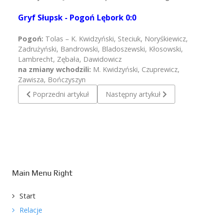
Gryf Słupsk - Pogoń Lębork 0:0
Pogoń:
Tolas – K. Kwidzyński, Steciuk, Noryśkiewicz,
Zadrużyński, Bandrowski, Bladoszewski, Kłosowski,
Lambrecht, Zębała, Dawidowicz
na zmiany wchodzili:
M. Kwidzyński, Czuprewicz,
Zawisza, Bończyszyn
Poprzedni artykuł: Pogoń Lębork - UKS Bruskowo 2:6
Następny artykuł: Pogoń Lębork -
Poprzedni artykuł
Następny artykuł
Main Menu Right
Start
Relacje