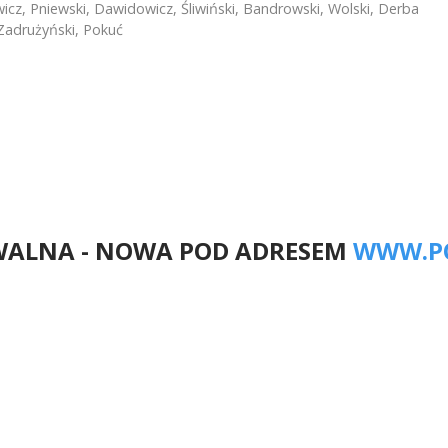
cz, Pniewski, Dawidowicz, Śliwiński, Bandrowski, Wolski, Derba
Zadrużyński, Pokuć
jniczanka Chojnice 0:10
Żelistrzewo - Pogoń Lębork 9:1
WALNA - NOWA POD ADRESEM
WWW.P