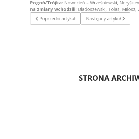
Pogoń/Trójka:
Nowocień – Wrześniewski, Noryśkiewi
na zmiany wchodzili:
Bladoszewski, Tolas, Miłosz, 
Poprzedni artykuł: Pogoń Farm Frites Lębork - Cho
Następny artykuł: Korona 
Poprzedni artykuł
Następny artykuł
STRONA ARCHI