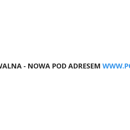
ino 5:3
 Lębork - Pomorze Potęgowo
WALNA - NOWA POD ADRESEM
WWW.P