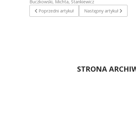
Buczkowski, Michta, Stankiewicz
Poprzedni artykuł: Pogoń Lębork - Krokusy Stowęc
Następny artykuł: Pogoń
Poprzedni artykuł
Następny artykuł
STRONA ARCHI