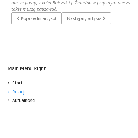
mecze pauzy, z kolei Bulczak i J. Żmudzki w przyszłym meczu
także muszą pauzować.
Poprzedni artykuł: KP Starogard Gd. - Pogoń Lębork 1:3
Następny artykuł: Pogoń Lębork - 
Poprzedni artykuł
Następny artykuł
Main Menu Right
Start
Relacje
Aktualności