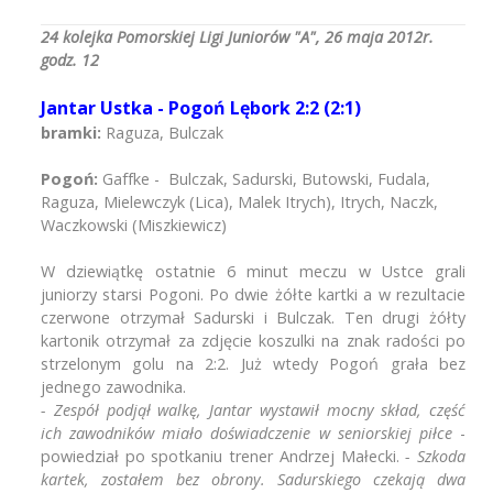
24 kolejka Pomorskiej Ligi Juniorów "A", 26 maja 2012r.
godz. 12
Jantar Ustka - Pogoń Lębork 2:2 (2:1)
bramki:
Raguza, Bulczak
Pogoń:
Gaffke - Bulczak, Sadurski, Butowski, Fudala,
Raguza, Mielewczyk (Lica), Malek Itrych), Itrych, Naczk,
Waczkowski (Miszkiewicz)
W dziewiątkę ostatnie 6 minut meczu w Ustce grali
juniorzy starsi Pogoni. Po dwie żółte kartki a w rezultacie
czerwone otrzymał Sadurski i Bulczak. Ten drugi żółty
kartonik otrzymał za zdjęcie koszulki na znak radości po
strzelonym golu na 2:2. Już wtedy Pogoń grała bez
jednego zawodnika.
- Zespół podjął walkę, Jantar wystawił mocny skład, część
ich zawodników miało doświadczenie w seniorskiej piłce
-
powiedział po spotkaniu trener Andrzej Małecki.
- Szkoda
kartek, zostałem bez obrony. Sadurskiego czekają dwa