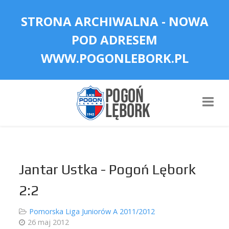
STRONA ARCHIWALNA - NOWA
POD ADRESEM
WWW.POGONLEBORK.PL
Jantar Ustka - Pogoń Lębork
2:2
Pomorska Liga Juniorów A 2011/2012
26 maj 2012