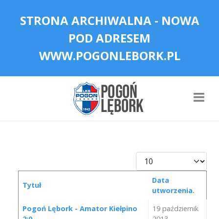
STRONA ARCHIWALNA - NOWA
POD ADRESEM
WWW.POGONLEBORK.PL
Pokaż #
Data
Tytuł
utworzenia.
Spis artykułów
Pogoń Lębork - Amator Kiełpino
19 październik
2:0
2013