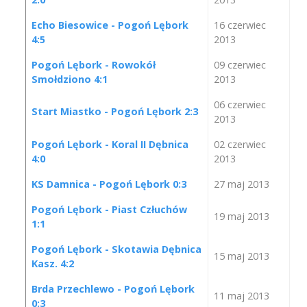
Echo Biesowice - Pogoń Lębork
16 czerwiec
4:5
2013
Pogoń Lębork - Rowokół
09 czerwiec
Smołdziono 4:1
2013
06 czerwiec
Start Miastko - Pogoń Lębork 2:3
2013
Pogoń Lębork - Koral II Dębnica
02 czerwiec
4:0
2013
KS Damnica - Pogoń Lębork 0:3
27 maj 2013
Pogoń Lębork - Piast Człuchów
19 maj 2013
1:1
Pogoń Lębork - Skotawia Dębnica
15 maj 2013
Kasz. 4:2
Brda Przechlewo - Pogoń Lębork
11 maj 2013
0:3