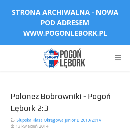
STRONA ARCHIWALNA - NOWA
POD ADRESEM
WWW.POGONLEBORK.PL
Polonez Bobrowniki - Pogoń
Lębork 2:3
Słupska Klasa Okręgowa junior B 2013/2014
13 kwiecień 2014