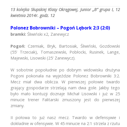
13 kolejka Słupskiej Klasy Okręgowej, Junior „B” grupa I, 12
kwietnia 2014r. godz. 12
Polonez Bobrowniki – Pogoń Lębork 2:3 (2:0)
bramki:
Śliwiński x2, Zanewycz
Pogoń:
Czerniak, Bryk, Bartosiak, Śliwiński, Gozdowski
(55' Trzeciak), Tomaszewski, Pobłocki, Rusinek, Lange,
Majewski, Lisowski (25' Zanewycz).
W sobotnie popołudnie po dobrym widowisku drużyna
Pogoni pokonała na wyjeździe Polonez Bobrowniki 3:2.
Mecz miał dwa oblicza. W pierwszej połowie twardo
grający gospodarze strzelają nam dwa gole. Jakby tego
było mało kontuzji doznaje Michał Lisowski i już w 25
minucie trener Falitarski zmuszony jest do pierwszej
zmiany.
II połowa to już nasz mecz. Twardo w defensywie i
dokładnie w ofensywie. W 45 minucie na 2:1 strzela z rzutu