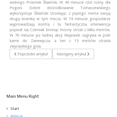
wolnego Przemek Śliwiński. W 49 minucie rzut rożny dla
Pogoni. Dobre dośrodkowanie Tomaszewskiego
wykorzystuje Śliwiński strzelając z piątego metra swoją
drugą bramkę w tym meczu. W 74 minucie gospodarze
wyprowadzają kontrę i tu fantastyczną interwencja
popisał się Czerniak broniąc mocny strzał z kilku metrów.
W 76 minucie po ładnej akcji Majewski zagrywa w pole
karne do Zanewycza, a ten z 15 metrów strzela
zwycięskiego gola.
Poprzedni artykuł: Pogoń Lębork - Granit Kończewo 8:1
Następny artykuł: Pogoń Lębork - G
Poprzedni artykuł
Następny artykuł
Main Menu Right
Start
Relacje