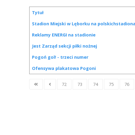
Tytuł
Spis artykułów
Stadion Miejski w Lęborku na polskichstadio
Reklamy ENERGI na stadionie
Jest Zarząd sekcji piłki nożnej
Pogoń gol! - trzeci numer
Ofensywa plakatowa Pogoni
72
73
74
75
76