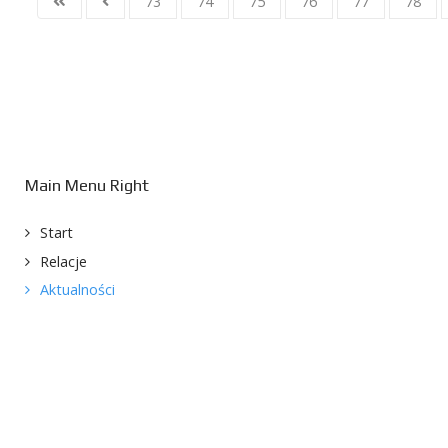
73
74
75
76
77
78
Main Menu Right
Start
Relacje
Aktualności