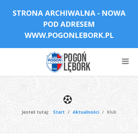
STRONA ARCHIWALNA - NOWA
POD ADRESEM
WWW.POGONLEBORK.PL
Jesteś tutaj:
Start
Aktualności
Klub