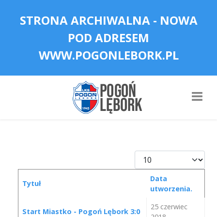
STRONA ARCHIWALNA - NOWA
POD ADRESEM
WWW.POGONLEBORK.PL
Pokaż #
Data
Tytuł
utworzenia.
Spis artykułów
25 czerwiec
Start Miastko - Pogoń Lębork 3:0
2018