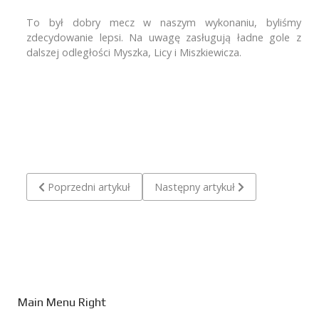
To był dobry mecz w naszym wykonaniu, byliśmy
zdecydowanie lepsi. Na uwagę zasługują ładne gole z
dalszej odległości Myszka, Licy i Miszkiewicza.
Poprzedni artykuł: Olimp Dębnica Kaszubska - Pogoń/Trójk
Następny artykuł: Pogoń/Trójka Lę
Poprzedni artykuł
Następny artykuł
Main Menu Right