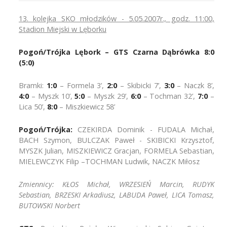
13. kolejka SKO młodzików - 5.05.2007r., godz. 11:00,
Stadion Miejski w Lęborku
Pogoń/Trójka Lębork – GTS Czarna Dąbrówka 8:0
(5:0)
Bramki:
1:0
– Formela 3’,
2:0
– Skibicki 7’,
3:0
– Naczk 8’,
4:0
– Myszk 10’,
5:0
– Myszk 29’,
6:0
– Tochman 32’,
7:0
–
Lica 50’,
8:0
– Miszkiewicz 58’
Pogoń/Trójka:
CZEKIRDA Dominik - FUDALA Michał,
BACH Szymon, BULCZAK Paweł - SKIBICKI Krzysztof,
MYSZK Julian, MISZKIEWICZ Gracjan, FORMELA Sebastian,
MIELEWCZYK Filip –TOCHMAN Ludwik, NACZK Miłosz
Zmiennicy: KŁOS Michał, WRZESIEŃ Marcin, RUDYK
Sebastian, BRZESKI Arkadiusz, LABUDA Paweł, LICA Tomasz,
BUTOWSKI Norbert