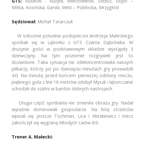
GTS:
Rusiecki - Rużyła, Wierzowiecki, Sobisz, Gujot –
Witka, Kosińska, Garski, Welz – Pobłocka, Mrzygłód
Sędziował:
Michał Tatarczuk
W sobotnie południe podopieczni Andrzeja Małeckiego
spotkali się w Lęborku z GTS Czarna Dąbrówka. W
drużynie gości w podstawowym składzie wystąpiły 3
dziewczyny. Na tym poziomie rozgrywek jest to
dozwolone. Taka sytuacja nie zdekoncentrowała naszych
piłkarzy, którzy już po dziesięciu minutach gry prowadzili
4:0. Na minutę przed końcem pierwszej odsłony meczu,
pięknego gola z linii 16 metrów zdobył Myszk i lęborczanie
schodzili do szatni w bardzo dobrych nastrojach.
Druga część spotkania nie zmieniła obrazu gry. Nadal
wyraźnie dominowali gospodarze. Na listę strzelców
wpisali się jeszcze Tochman, Lica i Miszkiewicz i mecz
zakończył się wygraną Młodych Lwów 8:0.
Trener A. Małecki: