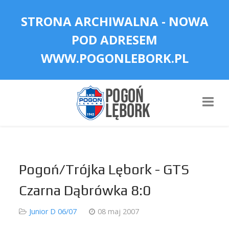
STRONA ARCHIWALNA - NOWA
POD ADRESEM
WWW.POGONLEBORK.PL
Pogoń/Trójka Lębork - GTS
Czarna Dąbrówka 8:0
Junior D 06/07
08 maj 2007