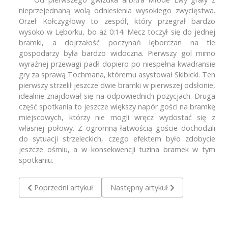
nieprzejednaną wolą odniesienia wysokiego zwycięstwa.
Orzeł Kołczygłowy to zespół, który przegrał bardzo
wysoko w Lęborku, bo aż 0:14. Mecz toczył się do jednej
bramki, a dojrzałość poczynań lęborczan na tle
gospodarzy była bardzo widoczna. Pierwszy gol mimo
wyraźnej przewagi padł dopiero po niespełna kwadransie
gry za sprawą Tochmana, któremu asystował Skibicki. Ten
pierwszy strzelił jeszcze dwie bramki w pierwszej odsłonie,
idealnie znajdował się na odpowiednich pozycjach. Druga
część spotkania to jeszcze większy napór gości na bramkę
miejscowych, którzy nie mogli wręcz wydostać się z
własnej połowy. Z ogromną łatwością goście dochodzili
do sytuacji strzeleckich, czego efektem było zdobycie
jeszcze ośmiu, a w konsekwencji tuzina bramek w tym
spotkaniu.
Poprzedni artykuł: Pogoń/Trójka Lębork - Gryf '95 II Słupsk 
Następny artykuł: Pogoń/Trójka Lębo
Poprzedni artykuł
Następny artykuł