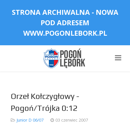
STRONA ARCHIWALNA - NOWA
POD ADRESEM
WWW.POGONLEBORK.PL
Orzeł Kołczygłowy -
Pogoń/Trójka 0:12
Junior D 06/07
03 czerwiec 2007