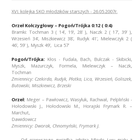
XVI. kolejka SKO młodzików starszych - 26.05.2007r.
Orzeł Kołczygłowy – Pogoń/Trójka 0:12 ( 0:4)
Bramki: Tochman 3 ( 14’, 19’, 28’ ), Naczk 2 ( 17’, 39’ ),
Wrzesień 34’, Miszkiewicz 38’, Rudyk 41’, Mielewczyk 2 (
46’, 59’ ), Myszk 49’, Lica 57’
Pogoń/Trójka:
Kłos - Fudala, Bach, Bulczak - Skibicki,
Myszk, Mazurczyk, Formela, Mielewczyk – Naczk,
Tochman
Zmiennicy: Czekirda, Rudyk, Płotka, Lica, Wrzesień, Goliszek,
Butowski, Miszkiewicz, Brzeski
Orzeł:
Meger – Pawłowicz, Wasyluk, Rachwał, Pelpliński -
Hołodowski J., Hołodowski M., Horajski Frymark R. –
Marchut,
Dawidowic
Zmiennicy: Dworak, Chnomyński, Frymark J.
Od pierwszego gwizdka arbitra Młode Lwy grały z