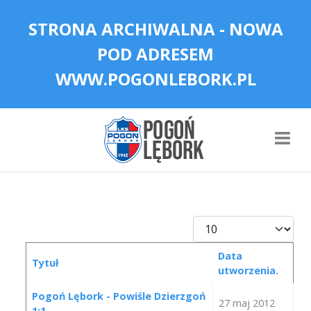
STRONA ARCHIWALNA - NOWA
POD ADRESEM
WWW.POGONLEBORK.PL
Pokaż #
Data
Tytuł
utworzenia.
Spis artykułów
Pogoń Lębork - Powiśle Dzierzgoń
27 maj 2012
1:1