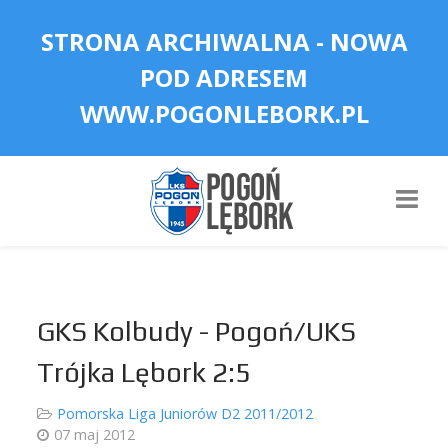
STRONA ARCHIWALNA - NOWA
POD ADRESEM
WWW.POGONLEBORK.PL
GKS Kolbudy - Pogoń/UKS
Trójka Lębork 2:5
Pomorska Liga Juniorów D2 2011/2012
07 maj 2012