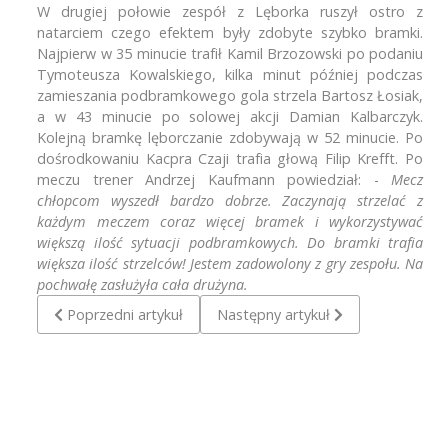
W drugiej połowie zespół z Lęborka ruszył ostro z
natarciem czego efektem były zdobyte szybko bramki.
Najpierw w 35 minucie trafił Kamil Brzozowski po podaniu
Tymoteusza Kowalskiego, kilka minut później podczas
zamieszania podbramkowego gola strzela Bartosz Łosiak,
a w 43 minucie po solowej akcji Damian Kalbarczyk.
Kolejną bramkę lęborczanie zdobywają w 52 minucie. Po
dośrodkowaniu Kacpra Czaji trafia głową Filip Krefft. Po
meczu trener Andrzej Kaufmann powiedział: -
Mecz
chłopcom wyszedł bardzo dobrze. Zaczynają strzelać z
każdym meczem coraz więcej bramek i wykorzystywać
większą ilość sytuacji podbramkowych. Do bramki trafia
większa ilość strzelców! Jestem zadowolony z gry zespołu. Na
pochwałę zasłużyła cała drużyna.
Poprzedni artykuł: Pogoń/UKS Trójka Lębork - Gedania Gda
Następny artykuł: Pogoń/UKS Trójk
Poprzedni artykuł
Następny artykuł