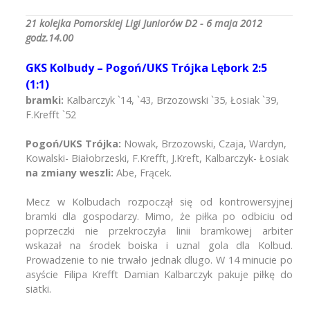
21 kolejka Pomorskiej Ligi Juniorów D2 - 6 maja 2012
godz.14.00
GKS Kolbudy – Pogoń/UKS Trójka Lębork 2:5
(1:1)
bramki:
Kalbarczyk `14, `43, Brzozowski `35, Łosiak `39,
F.Krefft `52
Pogoń/UKS Trójka:
Nowak, Brzozowski, Czaja, Wardyn,
Kowalski- Białobrzeski, F.Krefft, J.Kreft, Kalbarczyk- Łosiak
na zmiany weszli:
Abe, Frącek.
Mecz w Kolbudach rozpoczął się od kontrowersyjnej
bramki dla gospodarzy. Mimo, że piłka po odbiciu od
poprzeczki nie przekroczyła linii bramkowej arbiter
wskazał na środek boiska i uznal gola dla Kolbud.
Prowadzenie to nie trwało jednak dlugo. W 14 minucie po
asyście Filipa Krefft Damian Kalbarczyk pakuje piłkę do
siatki.