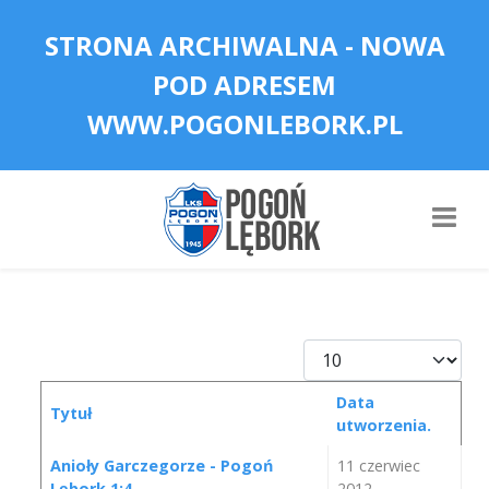
STRONA ARCHIWALNA - NOWA
POD ADRESEM
WWW.POGONLEBORK.PL
Pokaż #
Data
Tytuł
utworzenia.
Spis artykułów
Anioły Garczegorze - Pogoń
11 czerwiec
Lębork 1:4
2012