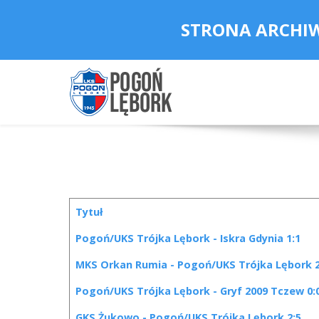
STRONA ARCHI
Tytuł
Spis artykułów
Pogoń/UKS Trójka Lębork - Iskra Gdynia 1:1
MKS Orkan Rumia - Pogoń/UKS Trójka Lębork 2
Pogoń/UKS Trójka Lębork - Gryf 2009 Tczew 0:
GKS Żukowo - Pogoń/UKS Trójka Lębork 2:5